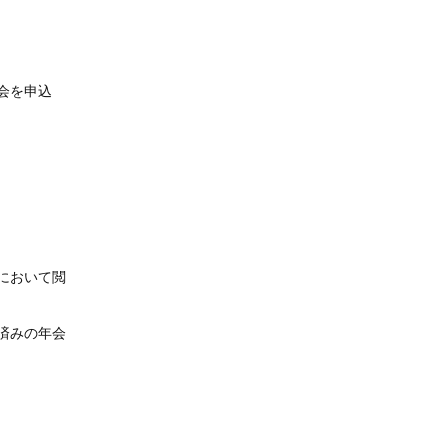
会を申込
において閲
済みの年会