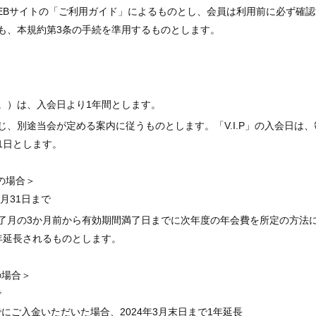
EBサイトの「ご利用ガイド」によるものとし、会員は利用前に必ず確認
も、本規約第3条の手続を準用するものとします。
。）は、入会日より1年間とします。
、別途当会が定める案内に従うものとします。「V.I.P」の入会日は
1日とします。
金の場合＞
3月31日まで
了月の3か月前から有効期間満了日までに次年度の年会費を所定の方法
年延長されるものとします。
の場合＞
で
までにご入金いただいた場合、2024年3月末日まで1年延長